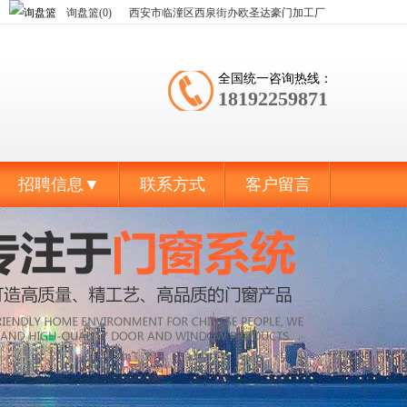
询盘篮(0)
西安市临潼区西泉街办欧圣达豪门加工厂
全国统一咨询热线：
18192259871
招聘信息▼
联系方式
客户留言