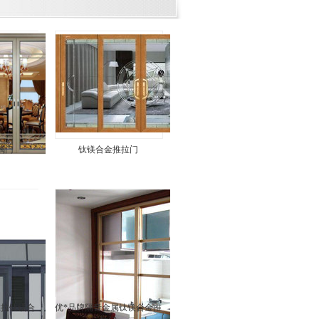
璃门
钛镁合金推拉门
推拉钛镁合
优*品牌隔音金属钛镁合金推