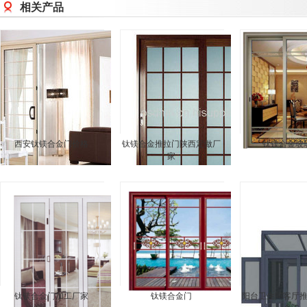
相关产品
西安钛镁合金门价格
钛镁合金推拉门陕西定做厂
钛镁合金玻
家
钛镁合金门加工厂家
钛镁合金门
阳台卫生间客厅