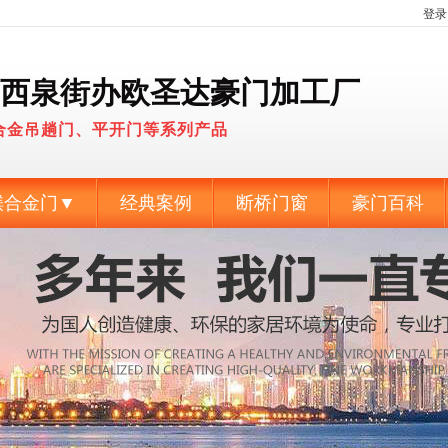
登录
西泉街办欧圣达豪门加工厂
合金吊趟门、平开门等系列产品
媄合金门▼
经典案例
断桥门窗
豪门百科