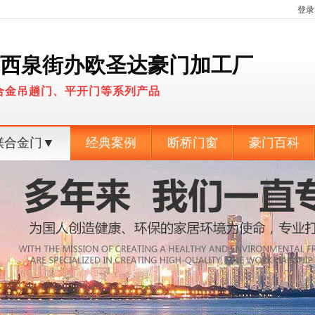
登录
西泉街办欧圣达豪门加工厂
合金吊趟门、平开门等系列产品
媄合金门▼
经典案例
断桥门窗
豪门百科