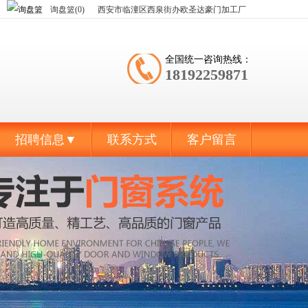
询盘篮(0)
西安市临潼区西泉街办欧圣达豪门加工厂
全国统一咨询热线：
18192259871
招聘信息▼
联系方式
客户留言