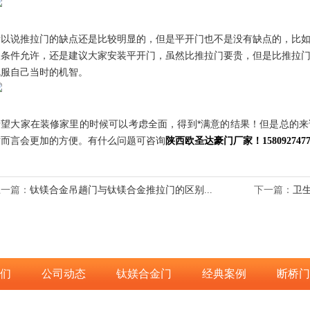
所以说推拉门的缺点还是比较明显的，但是平开门也不是没有缺点的，比
里条件允许，还是建议大家安装平开门，虽然比推拉门要贵，但是比推拉
佩服自己当时的机智。
希望大家在装修家里的时候可以考虑全面，得到*满意的结果！但是总的
对而言会更加的方便。有什么问题可咨询
陕西欧圣达豪门厂家！
158092747
上一篇：
钛镁合金吊趟门与钛镁合金推拉门的区别...
下一篇：
卫
们
公司动态
钛媄合金门
经典案例
断桥门