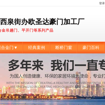
登录
西泉街办欧圣达豪门加工厂
合金吊趟门、平开门等系列产品
媄合金门▼
经典案例
断桥门窗
豪门百科