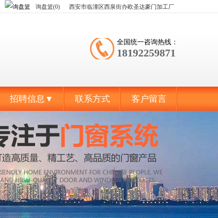
询盘篮(0)
西安市临潼区西泉街办欧圣达豪门加工厂
全国统一咨询热线：
18192259871
招聘信息▼
联系方式
客户留言