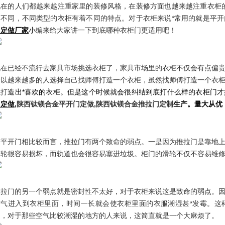
现在的人们都越来越注重家里的装修风格，在装修方面也越来越注重衣柜
的不同，不同类型的衣柜有着不同的特点。对于衣柜来说*常用的就是平
门定做厂家
小
编来给大家讲一下到底哪种衣柜门更适用吧！
现在已经不流行去家具市场挑选衣柜了，家具市场里的衣柜不仅会有点偏
所以越来越多的人选择自己找师傅打造一个衣柜，虽然找师傅打造一个衣
以打
造出*喜欢的衣柜。但是这个时候就会很纠结到底打什么样的衣柜门
门定做
,
陕西钛镁合金平开门定做
,
陕西钛镁合金推拉门定制
生产。量大从优
与平开门相比较而言，推拉门有两个致命的弱点。一是因为推拉门是靠地
滑轮很容易损坏，而轨道也会很容易塞进垃圾。柜门的滑轮不仅不容易维
推拉门的另一个弱点就是密封性不太好，对于衣柜来说这是致命的弱点。
空气进入到衣柜里面，时间一长就会使衣柜里面的衣服潮湿甚*发霉。这
遍，对于那些空气比较潮湿的地方的人来说，这简直就是一个大麻烦了。