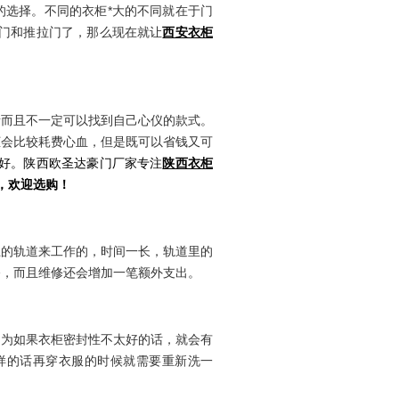
的选择。不同的衣柜*大的不同就在于门
开门和推拉门了，那么现在就让
西安衣柜
贵而且不一定可以找到自己心仪的款式。
柜会比较耗费心血，但是既可以省钱又可
才好。陕西欧圣达豪门厂家专注
陕西衣柜
，欢迎选购！
上的轨道来工作的，时间一长，轨道里的
修，而且维修还会增加一笔额外支出。
因为如果衣柜密封性不太好的话，就会有
样的话再穿衣服的时候就需要重新洗一